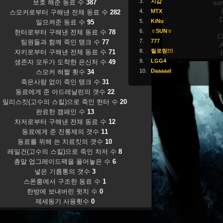
3.
지갑
보호 해준 동료 수
387
sur
4.
MTX
스모커로부터 구해낸 전체 동료 수
282
D
5.
KiNu
일으켜준 동료 수
95
6.
☼SUN☼
헌터로부터 구해낸 전체 동료 수
78
C
7.
777
팀원들과 함께 죽인 탱크 수
77
A
8.
릴로링!!!
자키로부터 구해낸 전체 동료 수
71
9.
LGG4
생존자 모두가 도착한 은신처 수
49
10.
Daaaaal
스모커 혀짤 횟수
34
죽은사람 없이 죽인 탱크 수
31
동료에게 준 아드레날린의 갯수
22
밀리스킷(고수의 스킬)으로 죽인 헌터 수
20
완료한 캠패인 수
13
차저로부터 구해낸 전체 동료 수
12
동료에게 준 진통제의 갯수
11
동료를 위해 쓴 치료킷의 갯수
10
레일건(고수의 스킬)으로 죽인 차저 수
8
총알 업그레이드팩을 풀어놓은 수
6
넣은 기름통의 갯수
3
스폰룸에서 구조한 동료 수
1
한방에 보내버린 윗치 수
0
제세동기 사용횟수
0