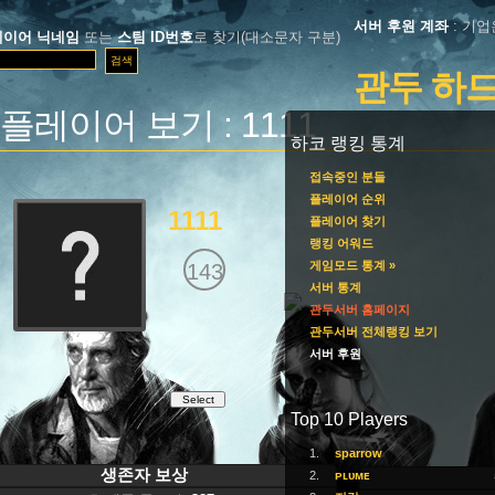
서버 후원 계좌
: 기업은
레이어 닉네임
또는
스팀 ID번호
로 찾기(대소문자 구분)
관두 하
플레이어 보기 : 1111
하코 랭킹 통계
접속중인 분들
플레이어 순위
1111
플레이어 찾기
랭킹 어워드
게임모드 통계 »
143
서버 통계
관두서버 홈페이지
관두서버 전체랭킹 보기
서버 후원
Select
Top 10 Players
1.
sparrow
생존자 보상
2.
ᴘʟᴜᴍᴇ