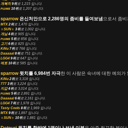
개복치
9위
로 1,215 입니다.
ᴘʟᴜᴍᴇ
10위
로 1,207 입니다.
sparrow
은신처안으로 2,286명의 좀비를 들여보냄
으로서 좀비
MTX
2위
로 1,470 입니다.
☼SUN☼
3위
로 1,002 입니다.
개님
4위
로 905 입니다.
ᴘʟᴜᴍᴇ
5위
로 856 입니다.
고기
6위
로 825 입니다.
KiNu
7위
로 766 입니다.
Daaaaal
8위
로 751 입니다.
LGG4
9위
로 647 입니다.
메토
10위
로 585 입니다.
sparrow
윗치를 6,984번 자극
한 이 사람은 숙녀에 대한 예의가
KiNu
2위
로 3,318 입니다.
777
3위
로 3,224 입니다.
지갑
4위
로 3,014 입니다.
ᴘʟᴜᴍᴇ
5위
로 2,891 입니다.
Daaaaal
6위
로 2,161 입니다.
LGG4
7위
로 1,978 입니다.
Tasty Cools
8위
로 1,969 입니다.
MTX
9위
로 1,897 입니다.
☼SUN☼
10위
로 1,881 입니다.
Dotnuri
윗치를 한방에 1명이나 보낸 이분
은 아주 화끈한 분이