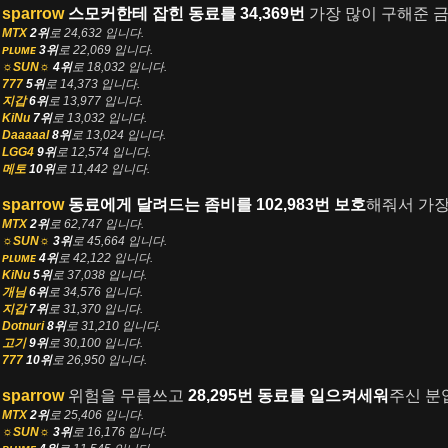
sparrow
스모커한테 잡힌 동료를 34,369번
가장 많이 구해준 
MTX
2위
로 24,632 입니다.
ᴘʟᴜᴍᴇ
3위
로 22,069 입니다.
☼SUN☼
4위
로 18,032 입니다.
777
5위
로 14,373 입니다.
지갑
6위
로 13,977 입니다.
KiNu
7위
로 13,032 입니다.
Daaaaal
8위
로 13,024 입니다.
LGG4
9위
로 12,574 입니다.
메토
10위
로 11,442 입니다.
sparrow
동료에게 달려드는 좀비를 102,983번 보호
해줘서 가장
MTX
2위
로 62,747 입니다.
☼SUN☼
3위
로 45,664 입니다.
ᴘʟᴜᴍᴇ
4위
로 42,122 입니다.
KiNu
5위
로 37,038 입니다.
개님
6위
로 34,576 입니다.
지갑
7위
로 31,370 입니다.
Dotnuri
8위
로 31,210 입니다.
고기
9위
로 30,100 입니다.
777
10위
로 26,950 입니다.
sparrow
위험을 무릅쓰고
28,295번 동료를 일으켜세워
주신 분
MTX
2위
로 25,406 입니다.
☼SUN☼
3위
로 16,176 입니다.