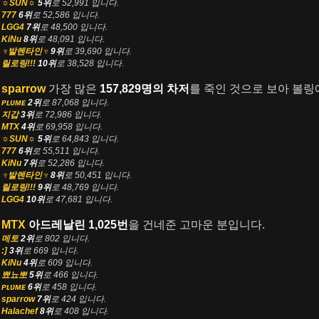
☼SUN☼
5위
로 52,991 입니다.
777
6위
로 52,586 입니다.
LGG4
7위
로 48,500 입니다.
KiNu
8위
로 48,091 입니다.
♆발렌타인♆
9위
로 39,690 입니다.
릴로링!!!
10위
로 38,528 입니다.
sparrow
가장 많은
157,829명의 차저
를 죽인 것으로 보아 볼링
ᴘʟᴜᴍᴇ
2위
로 87,068 입니다.
지갑
3위
로 72,986 입니다.
MTX
4위
로 69,958 입니다.
☼SUN☼
5위
로 64,843 입니다.
777
6위
로 55,511 입니다.
KiNu
7위
로 52,286 입니다.
♆발렌타인♆
8위
로 50,451 입니다.
릴로링!!!
9위
로 48,769 입니다.
LGG4
10위
로 47,681 입니다.
MTX
아드레날린 1,025번
을 건네준 고마운 분입니다.
메토
2위
로 802 입니다.
:]
3위
로 669 입니다.
KiNu
4위
로 609 입니다.
뾰뇨뽀
5위
로 466 입니다.
ᴘʟᴜᴍᴇ
6위
로 458 입니다.
sparrow
7위
로 424 입니다.
Halachef
8위
로 408 입니다.