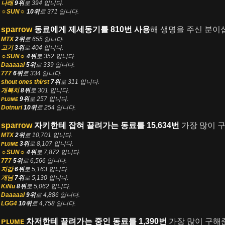
나래
9위
로 394 입니다.
☼SUN☼
10위
로 371 입니다.
sparrow
동료에게 제세동기를 810번 사용
해 생명을 주신 분이
MTX
2위
로 655 입니다.
고기
3위
로 404 입니다.
☼SUN☼
4위
로 352 입니다.
Daaaaal
5위
로 339 입니다.
777
6위
로 334 입니다.
shout ones thirst
7위
로 311 입니다.
개복치
8위
로 301 입니다.
ᴘʟᴜᴍᴇ
9위
로 257 입니다.
Dotnuri
10위
로 254 입니다.
sparrow
자키한테 잡혀 끌려가는 동료를 15,634번
가장 많이 
MTX
2위
로 10,701 입니다.
ᴘʟᴜᴍᴇ
3위
로 8,107 입니다.
☼SUN☼
4위
로 7,872 입니다.
777
5위
로 6,566 입니다.
지갑
6위
로 5,163 입니다.
개님
7위
로 5,130 입니다.
KiNu
8위
로 5,062 입니다.
Daaaaal
9위
로 4,886 입니다.
LGG4
10위
로 4,758 입니다.
ᴘʟᴜᴍᴇ
차저한테 끌려가는 중인 동료를 1,390번
가장 많이 구해