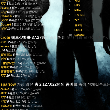
3.
지갑
777
4위
로 2.06 개월 입니다.
4.
MTX
ᴘʟᴜᴍᴇ
5위
로 1.88 개월 입니다.
5.
KiNu
지갑
6위
로 1.68 개월 입니다.
6.
☼SUN☼
Daaaaal
7위
로 1.63 개월 입니다.
LGG4
8위
로 1.56 개월 입니다.
7.
777
Dotnuri
9위
로 1.35 개월 입니다.
8.
릴로링!!!
개님
10위
로 1.34 개월 입니다.
9.
LGG4
10.
Daaaaal
crobi
헤드샷확률 37.27%
로 좀비머리 쪼개기의 달인이십니다.
KiNu
2위
로 27.59% 입니다.
ᴘʟᴜᴍᴇ
3위
로 27.5% 입니다.
:]
4위
로 25.49% 입니다.
릴로링!!!
5위
로 25.12% 입니다.
민재
6위
로 24.77% 입니다.
♆발렌타인♆
7위
로 22.98% 입니다.
개복치
8위
로 22.67% 입니다.
왕관뚱땡이
9위
로 21.28% 입니다.
777
10위
로 21.07% 입니다.
sparrow
가장 많은
총 2,127,022명의 좀비
를 죽여 전체킬수로는
ᴘʟᴜᴍᴇ
2위
로 1,157,653 입니다.
MTX
3위
로 1,109,657 입니다.
777
4위
로 838,301 입니다.
지갑
5위
로 812,763 입니다.
☼SUN☼
6위
로 761,514 입니다.